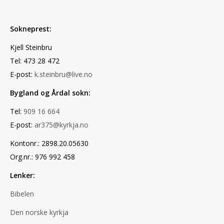
Sokneprest:
Kjell Steinbru
Tel: 473 28 472
E-post:
k.steinbru@live.no
Bygland og Årdal sokn:
Tel:
909 16 664
E-post:
ar375@kyrkja.no
Kontonr.: 2898.20.05630
Org.nr.: 976 992 458
Lenker:
Bibelen
Den norske kyrkja