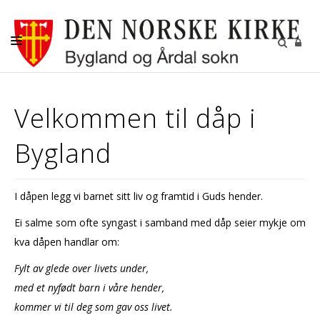
KYRKJELEGE HANDLINGAR
Velkommen til dåp i
KYRKJER
Bygland
KYRKJELYD
KONTAKT
I dåpen legg vi barnet sitt liv og framtid i Guds hender.
Ei salme som ofte syngast i samband med dåp seier mykje om
kva dåpen handlar om:
Fylt av glede over livets under,
med et nyfødt barn i våre hender,
kommer vi til deg som gav oss livet.