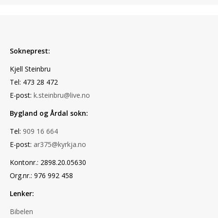
Sokneprest:
Kjell Steinbru
Tel: 473 28 472
E-post:
k.steinbru@live.no
Bygland og Årdal sokn:
Tel:
909 16 664
E-post:
ar375@kyrkja.no
Kontonr.: 2898.20.05630
Org.nr.: 976 992 458
Lenker:
Bibelen